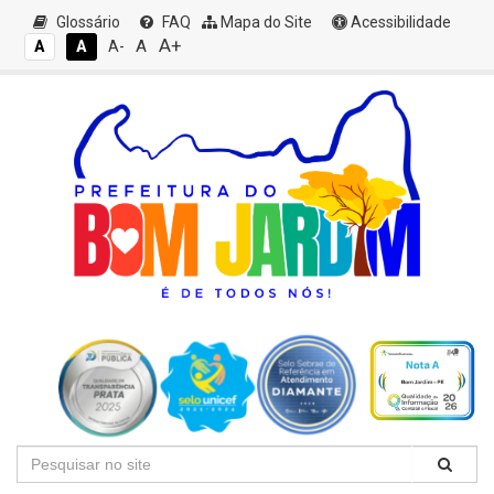
Glossário
FAQ
Mapa do Site
Acessibilidade
A+
A
A
A
A-