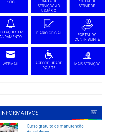
CARTA DE
PORTAL DO
e-SIC
SERVIÇOS AO
SERVIDOR
USUÁRIO
ICITAÇÕES EM
DIÁRIO OFICIAL
PORTAL DO
ANDAMENTO
CONTRIBUINTE
ACESSIBILIDADE
WEBMAIL
MAIS SERVIÇOS
DO SITE
INFORMATIVOS
Curso gratuito de manutenção