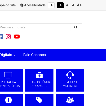
A+
A
pa do Site
Acessibilidade
A
A
A-
Digitais
Fale Conosco
PORTAL DA
TRANSPARÊNCIA
OUVIDORIA
RANSPARÊNCIA
DA COVID-19
MUNICIPAL