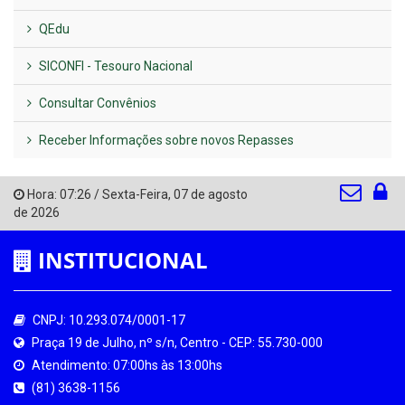
QEdu
SICONFI - Tesouro Nacional
Consultar Convênios
Receber Informações sobre novos Repasses
Hora:
07:26
/
Sexta-Feira
,
07 de agosto
de 2026
INSTITUCIONAL
CNPJ: 10.293.074/0001-17
Praça 19 de Julho, nº s/n, Centro - CEP: 55.730-000
Atendimento: 07:00hs às 13:00hs
(81) 3638-1156