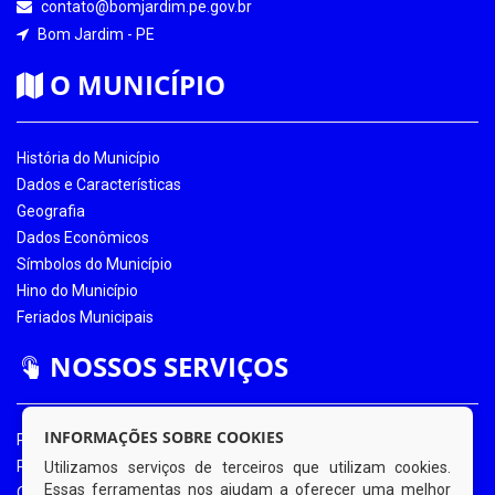
contato@bomjardim.pe.gov.br
Bom Jardim - PE
O MUNICÍPIO
História do Município
Dados e Características
Geografia
Dados Econômicos
Símbolos do Município
Hino do Município
Feriados Municipais
NOSSOS SERVIÇOS
INFORMAÇÕES SOBRE COOKIES
Portal da Transparência
Portal da Transparência COVID-19
Utilizamos serviços de terceiros que utilizam cookies.
Essas ferramentas nos ajudam a oferecer uma melhor
Ouvidoria Eletrônica