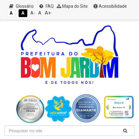
Glossário
FAQ
Mapa do Site
Acessibilidade
A+
A
A
A
A-