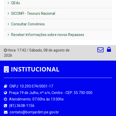
QEdu
SICONFI - Tesouro Nacional
Consultar Convênios
Receber Informações sobre novos Repasses
Hora:
17:42
/
Sábado
,
08 de agosto de
2026
INSTITUCIONAL
CNPJ: 10.293.074/0001-17
Praça 19 de Julho, nº s/n, Centro - CEP: 55.730-000
Atendimento: 07:00hs às 13:00hs
(81) 3638-1156
contato@bomjardim.pe.gov.br