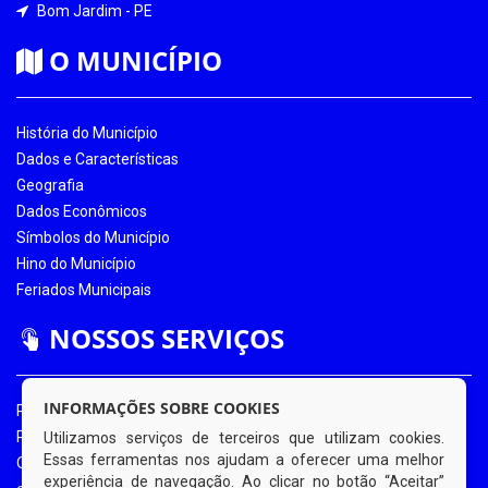
Bom Jardim - PE
O MUNICÍPIO
História do Município
Dados e Características
Geografia
Dados Econômicos
Símbolos do Município
Hino do Município
Feriados Municipais
NOSSOS SERVIÇOS
INFORMAÇÕES SOBRE COOKIES
Portal da Transparência
Portal da Transparência COVID-19
Utilizamos serviços de terceiros que utilizam cookies.
Essas ferramentas nos ajudam a oferecer uma melhor
Ouvidoria Eletrônica
experiência de navegação. Ao clicar no botão “Aceitar”