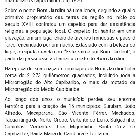
missionários capuchinhos em 1876.
Sobre o nome
Bom Jardim
há uma lenda, segundo a qual o
primitivo proprietário das terras da região no início do
século XVIII contratou um capelão para dar assistência
religiosa à população local. O capelão foi habitar em uma
elevação, em um lugar cheio de árvores frondosas e paus-d
´arco, circundado por um riacho. Extasiado com a beleza do
lugar, o capelão exclamou: “Este sim é um Bom Jardim!”, a
partir daí passou-se a chamar o curato do
Bom Jardim
.
Na época de sua criação o município de
Bom Jardim
tinha
cerca de 2 273 quilômetros quadrados, incluindo toda a
Microrregião do Alto Capibaribe, e mais da metade da
Microrregião do Médio Capibaribe.
Ao longo dos anos, o município perdeu seu enorme
território para a criação de 15 municípios: Surubim, João
Alfredo, Macaparana, São Vicente Férrer, Machados,
Taquaritinga do Norte, Orobó, Vertente do Lério, Salgadinho,
Casinhas, Vertentes, Frei Miguelinho, Santa Cruz do
Capibaribe, Santa Maria do Cambucá e Toritama .