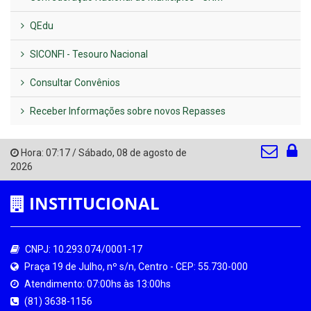
QEdu
SICONFI - Tesouro Nacional
Consultar Convênios
Receber Informações sobre novos Repasses
Hora:
07:17
/
Sábado
,
08 de agosto de
2026
INSTITUCIONAL
CNPJ: 10.293.074/0001-17
Praça 19 de Julho, nº s/n, Centro - CEP: 55.730-000
Atendimento: 07:00hs às 13:00hs
(81) 3638-1156