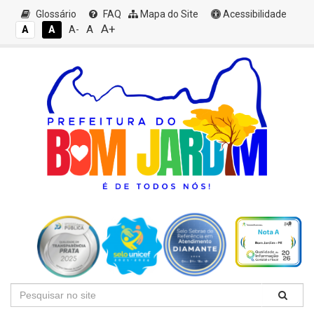
Glossário
FAQ
Mapa do Site
Acessibilidade
A+
A
A
A
A-