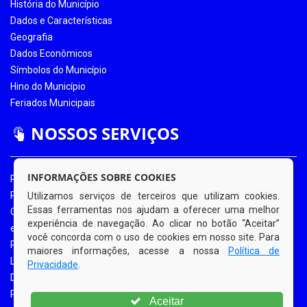
História do Município
Dados e Características
Geografia
Dados Econômicos
Símbolos do Município
Hino do Município
Feriados Municipais
NOSSOS SERVIÇOS
INFORMAÇÕES SOBRE COOKIES
Portal da Transparência
Portal da Transparência COVID-19
Utilizamos serviços de terceiros que utilizam cookies.
Essas ferramentas nos ajudam a oferecer uma melhor
Ouvidoria Eletrônica
experiência de navegação. Ao clicar no botão “Aceitar”
e-SIC
você concorda com o uso de cookies em nosso site. Para
Processos de Licitação
maiores informações, acesse a nossa
Política de
Licitações em Andamento
Privacidade
.
Diário Oficial
Portal do Contribuinte
Aceitar