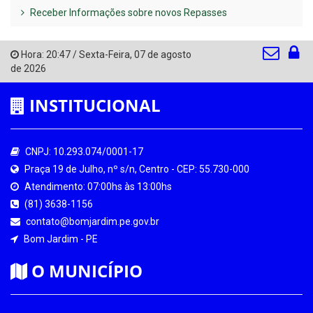
Receber Informações sobre novos Repasses
Hora:
20:47
/
Sexta-Feira
,
07 de agosto
de 2026
INSTITUCIONAL
CNPJ: 10.293.074/0001-17
Praça 19 de Julho, nº s/n, Centro - CEP: 55.730-000
Atendimento: 07:00hs às 13:00hs
(81) 3638-1156
contato@bomjardim.pe.gov.br
Bom Jardim - PE
O MUNICÍPIO