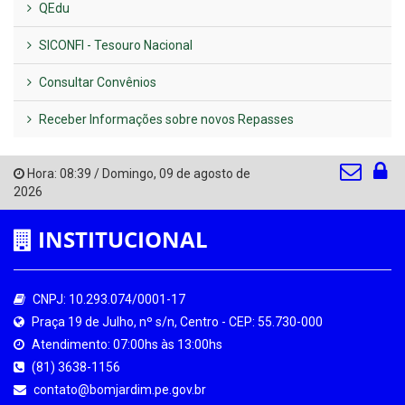
QEdu
SICONFI - Tesouro Nacional
Consultar Convênios
Receber Informações sobre novos Repasses
Hora:
08:39
/
Domingo
,
09 de agosto de
2026
INSTITUCIONAL
CNPJ: 10.293.074/0001-17
Praça 19 de Julho, nº s/n, Centro - CEP: 55.730-000
Atendimento: 07:00hs às 13:00hs
(81) 3638-1156
contato@bomjardim.pe.gov.br