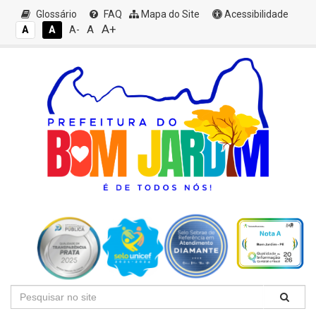
Glossário
FAQ
Mapa do Site
Acessibilidade
A+
A
A
A
A-