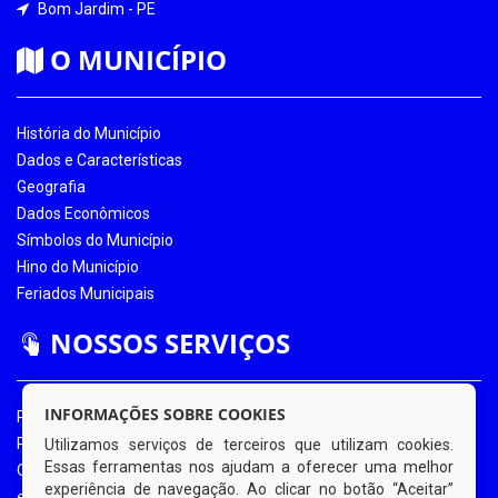
Bom Jardim - PE
O MUNICÍPIO
História do Município
Dados e Características
Geografia
Dados Econômicos
Símbolos do Município
Hino do Município
Feriados Municipais
NOSSOS SERVIÇOS
INFORMAÇÕES SOBRE COOKIES
Portal da Transparência
Portal da Transparência COVID-19
Utilizamos serviços de terceiros que utilizam cookies.
Essas ferramentas nos ajudam a oferecer uma melhor
Ouvidoria Eletrônica
experiência de navegação. Ao clicar no botão “Aceitar”
e-SIC