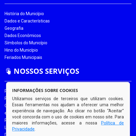
História do Município
Dados e Características
Geografia
Dados Econômicos
Símbolos do Município
Hino do Município
Feriados Municipais
NOSSOS SERVIÇOS
INFORMAÇÕES SOBRE COOKIES
Portal da Transparência
Portal da Transparência COVID-19
Utilizamos serviços de terceiros que utilizam cookies.
Essas ferramentas nos ajudam a oferecer uma melhor
Ouvidoria Eletrônica
experiência de navegação. Ao clicar no botão “Aceitar”
e-SIC
você concorda com o uso de cookies em nosso site. Para
Processos de Licitação
maiores informações, acesse a nossa
Política de
Licitações em Andamento
Privacidade
.
Diário Oficial