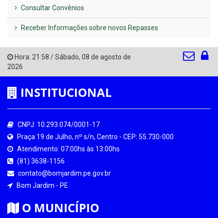
Consultar Convênios
Receber Informações sobre novos Repasses
Hora:
21:58
/
Sábado
,
08 de agosto de
2026
INSTITUCIONAL
CNPJ: 10.293.074/0001-17
Praça 19 de Julho, nº s/n, Centro - CEP: 55.730-000
Atendimento: 07:00hs às 13:00hs
(81) 3638-1156
contato@bomjardim.pe.gov.br
Bom Jardim - PE
O MUNICÍPIO