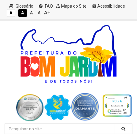
Glossário
FAQ
Mapa do Site
Acessibilidade
A+
A
A
A
A-