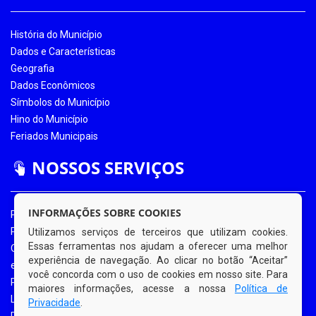
História do Município
Dados e Características
Geografia
Dados Econômicos
Símbolos do Município
Hino do Município
Feriados Municipais
NOSSOS SERVIÇOS
INFORMAÇÕES SOBRE COOKIES
Portal da Transparência
Portal da Transparência COVID-19
Utilizamos serviços de terceiros que utilizam cookies.
Essas ferramentas nos ajudam a oferecer uma melhor
Ouvidoria Eletrônica
experiência de navegação. Ao clicar no botão “Aceitar”
e-SIC
você concorda com o uso de cookies em nosso site. Para
Processos de Licitação
maiores informações, acesse a nossa
Política de
Licitações em Andamento
Privacidade
.