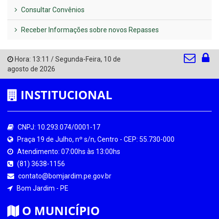
Consultar Convênios
Receber Informações sobre novos Repasses
Hora:
13:11
/
Segunda-Feira
,
10 de
agosto de 2026
INSTITUCIONAL
CNPJ: 10.293.074/0001-17
Praça 19 de Julho, nº s/n, Centro - CEP: 55.730-000
Atendimento: 07:00hs às 13:00hs
(81) 3638-1156
contato@bomjardim.pe.gov.br
Bom Jardim - PE
O MUNICÍPIO