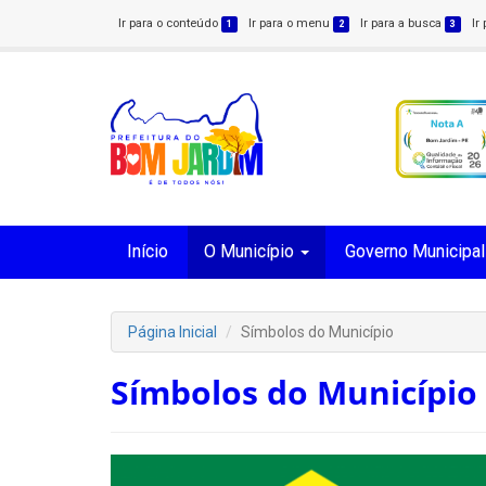
Ir para o conteúdo
Ir para o menu
Ir para a busca
Ir
1
2
3
Início
O Município
Governo Municipal
Página Inicial
Símbolos do Município
Símbolos do Município