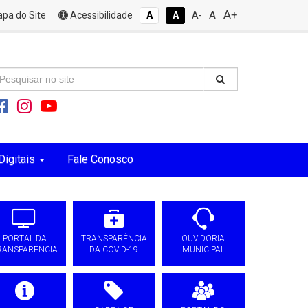
A+
A
pa do Site
Acessibilidade
A
A
A-
Digitais
Fale Conosco
PORTAL DA
TRANSPARÊNCIA
OUVIDORIA
RANSPARÊNCIA
DA COVID-19
MUNICIPAL