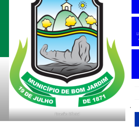
L
'
Brasão Oficial