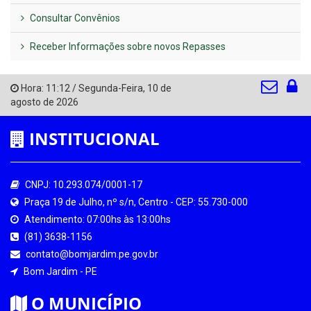
Consultar Convênios
Receber Informações sobre novos Repasses
Hora:
11:12
/
Segunda-Feira
,
10 de
agosto de 2026
INSTITUCIONAL
CNPJ: 10.293.074/0001-17
Praça 19 de Julho, nº s/n, Centro - CEP: 55.730-000
Atendimento: 07:00hs às 13:00hs
(81) 3638-1156
contato@bomjardim.pe.gov.br
Bom Jardim - PE
O MUNICÍPIO