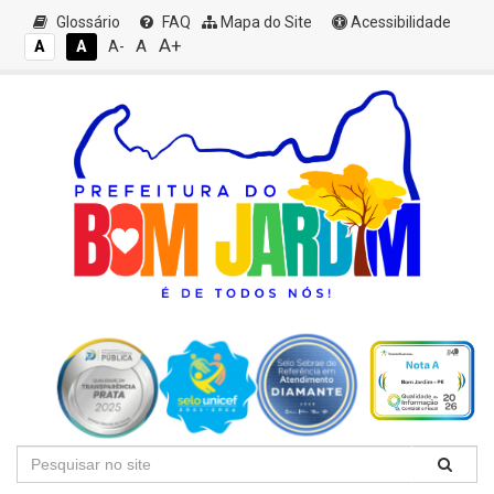
Glossário
FAQ
Mapa do Site
Acessibilidade
A+
A
A
A
A-