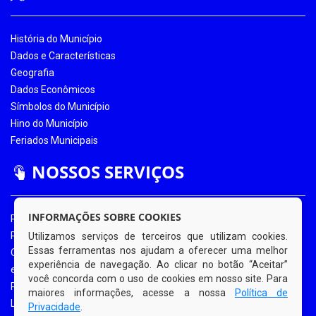
História do Município
Dados e Características
Geografia
Dados Econômicos
Símbolos do Município
Hino do Município
Feriados Municipais
NOSSOS SERVIÇOS
INFORMAÇÕES SOBRE COOKIES
Portal da Transparência
Portal da Transparência COVID-19
Utilizamos serviços de terceiros que utilizam cookies.
Essas ferramentas nos ajudam a oferecer uma melhor
Ouvidoria Eletrônica
experiência de navegação. Ao clicar no botão “Aceitar”
e-SIC
você concorda com o uso de cookies em nosso site. Para
Processos de Licitação
maiores informações, acesse a nossa
Política de
Licitações em Andamento
Privacidade
.