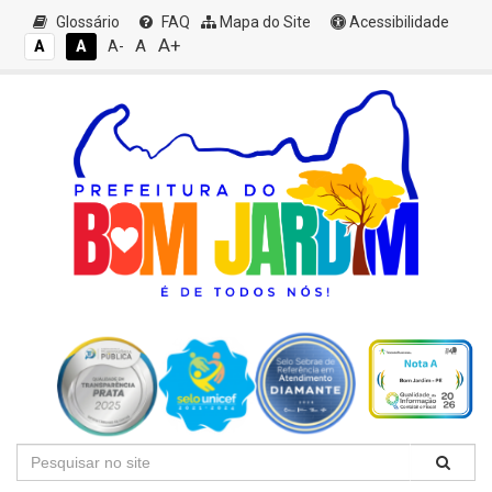
Glossário
FAQ
Mapa do Site
Acessibilidade
A+
A
A
A
A-