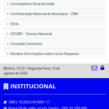
Controladoria-Geral da União
Confederação Nacional de Municípios - CNM
QEdu
SICONFI - Tesouro Nacional
Consultar Convênios
Receber Informações sobre novos Repasses
Hora:
10:52
/
Segunda-Feira
,
10 de
agosto de 2026
INSTITUCIONAL
CNPJ: 10.293.074/0001-17
Praça 19 de Julho, nº s/n, Centro - CEP: 55.730-000