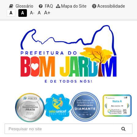
Glossário
FAQ
Mapa do Site
Acessibilidade
A+
A
A
A
A-