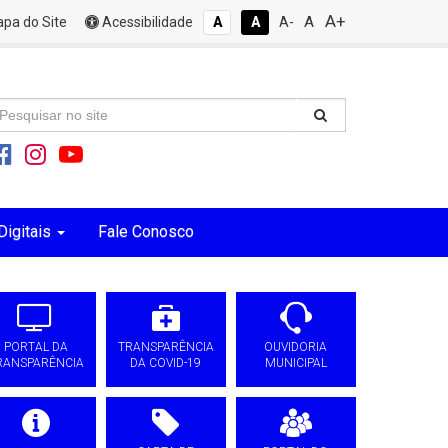
A+
A
pa do Site
Acessibilidade
A
A
A-
Digitais
Fale Conosco
PORTAL DA
TRANSPARÊNCIA
OUVIDORIA
RANSPARÊNCIA
DA COVID-19
MUNICIPAL