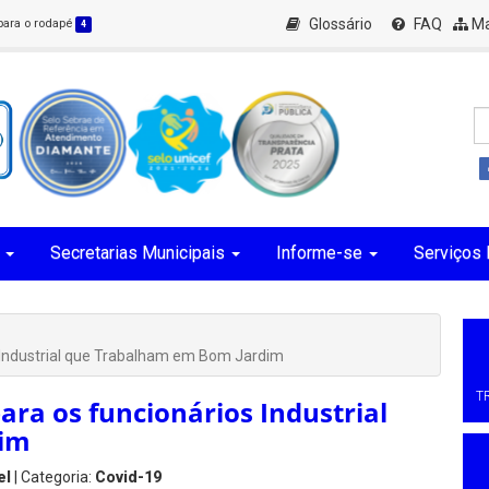
Glossário
FAQ
Ma
 para o rodapé
4
Secretarias Municipais
Informe-se
Serviços 
 Industrial que Trabalham em Bom Jardim
T
ra os funcionários Industrial
dim
el
| Categoria:
Covid-19