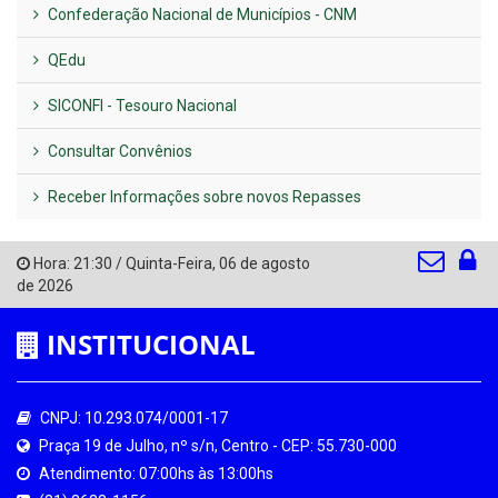
Confederação Nacional de Municípios - CNM
QEdu
SICONFI - Tesouro Nacional
Consultar Convênios
Receber Informações sobre novos Repasses
Hora:
21:30
/
Quinta-Feira
,
06 de agosto
de 2026
INSTITUCIONAL
CNPJ: 10.293.074/0001-17
Praça 19 de Julho, nº s/n, Centro - CEP: 55.730-000
Atendimento: 07:00hs às 13:00hs