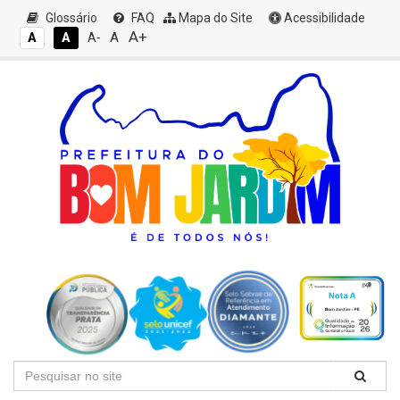
Glossário
FAQ
Mapa do Site
Acessibilidade
A+
A
A
A
A-