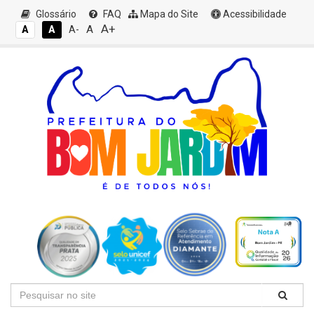
Glossário
FAQ
Mapa do Site
Acessibilidade
A+
A
A
A
A-