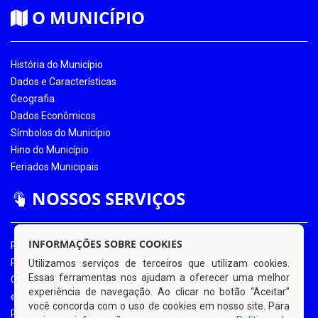
O MUNICÍPIO
História do Município
Dados e Características
Geografia
Dados Econômicos
Símbolos do Município
Hino do Município
Feriados Municipais
NOSSOS SERVIÇOS
INFORMAÇÕES SOBRE COOKIES
Portal da Transparência
Portal da Transparência COVID-19
Utilizamos serviços de terceiros que utilizam cookies.
Essas ferramentas nos ajudam a oferecer uma melhor
Ouvidoria Eletrônica
experiência de navegação. Ao clicar no botão “Aceitar”
e-SIC
você concorda com o uso de cookies em nosso site. Para
Processos de Licitação