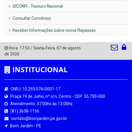
SICONFI - Tesouro Nacional
Consultar Convênios
Receber Informações sobre novos Repasses
Hora:
17:53
/
Sexta-Feira
,
07 de agosto
de 2026
INSTITUCIONAL
CNPJ: 10.293.074/0001-17
Praça 19 de Julho, nº s/n, Centro - CEP: 55.730-000
Atendimento: 07:00hs às 13:00hs
(81) 3638-1156
contato@bomjardim.pe.gov.br
Bom Jardim - PE