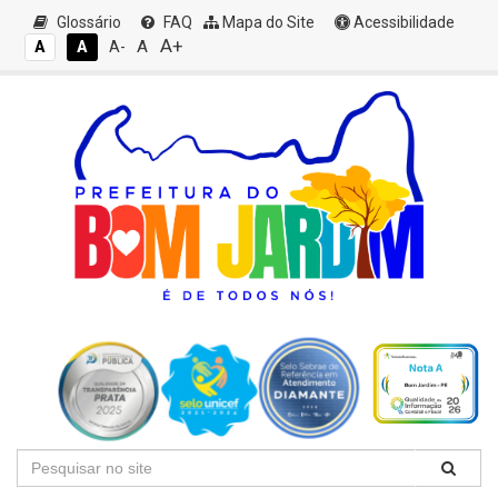
Glossário
FAQ
Mapa do Site
Acessibilidade
A+
A
A
A
A-