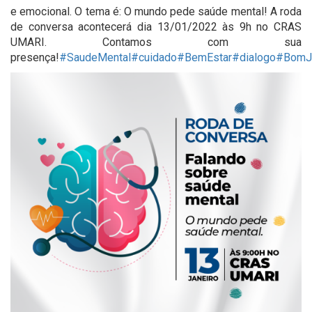
e emocional. O tema é: O mundo pede saúde mental! A roda
de conversa acontecerá dia 13/01/2022 às 9h no CRAS
UMARI. Contamos com sua
presença!
#SaudeMental
#cuidado
#BemEstar
#dialogo
#BomJ