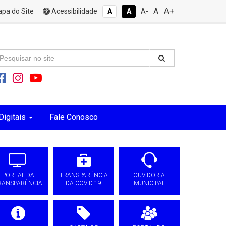
A+
A
pa do Site
Acessibilidade
A
A
A-
Digitais
Fale Conosco
PORTAL DA
TRANSPARÊNCIA
OUVIDORIA
RANSPARÊNCIA
DA COVID-19
MUNICIPAL