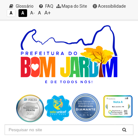
Glossário
FAQ
Mapa do Site
Acessibilidade
A+
A
A
A
A-