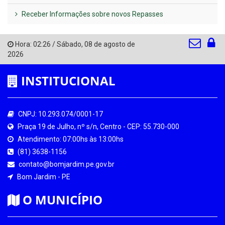
Receber Informações sobre novos Repasses
Hora:
02:26
/
Sábado
,
08 de agosto de
2026
INSTITUCIONAL
CNPJ: 10.293.074/0001-17
Praça 19 de Julho, nº s/n, Centro - CEP: 55.730-000
Atendimento: 07:00hs às 13:00hs
(81) 3638-1156
contato@bomjardim.pe.gov.br
Bom Jardim - PE
O MUNICÍPIO