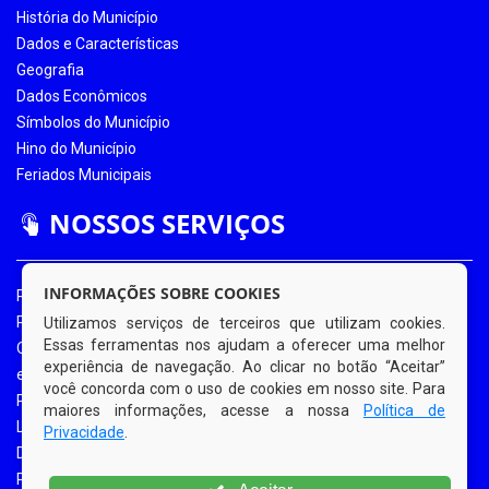
História do Município
Dados e Características
Geografia
Dados Econômicos
Símbolos do Município
Hino do Município
Feriados Municipais
NOSSOS SERVIÇOS
INFORMAÇÕES SOBRE COOKIES
Portal da Transparência
Portal da Transparência COVID-19
Utilizamos serviços de terceiros que utilizam cookies.
Essas ferramentas nos ajudam a oferecer uma melhor
Ouvidoria Eletrônica
experiência de navegação. Ao clicar no botão “Aceitar”
e-SIC
você concorda com o uso de cookies em nosso site. Para
Processos de Licitação
maiores informações, acesse a nossa
Política de
Licitações em Andamento
Privacidade
.
Diário Oficial
Portal do Contribuinte