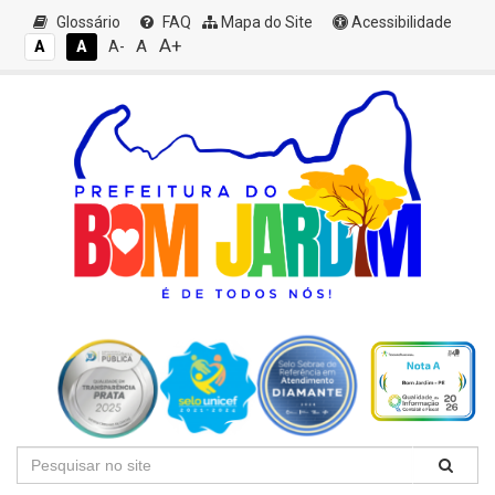
Glossário
FAQ
Mapa do Site
Acessibilidade
A+
A
A
A
A-