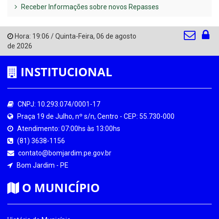
Receber Informações sobre novos Repasses
Hora:
19:06
/
Quinta-Feira
,
06 de agosto
de 2026
INSTITUCIONAL
CNPJ: 10.293.074/0001-17
Praça 19 de Julho, nº s/n, Centro - CEP: 55.730-000
Atendimento: 07:00hs às 13:00hs
(81) 3638-1156
contato@bomjardim.pe.gov.br
Bom Jardim - PE
O MUNICÍPIO