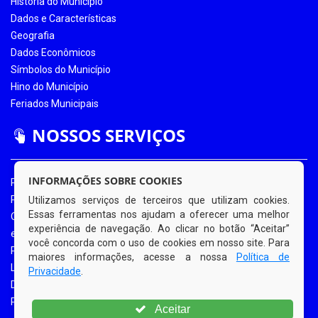
História do Município
Dados e Características
Geografia
Dados Econômicos
Símbolos do Município
Hino do Município
Feriados Municipais
NOSSOS SERVIÇOS
INFORMAÇÕES SOBRE COOKIES
Portal da Transparência
Portal da Transparência COVID-19
Utilizamos serviços de terceiros que utilizam cookies.
Essas ferramentas nos ajudam a oferecer uma melhor
Ouvidoria Eletrônica
experiência de navegação. Ao clicar no botão “Aceitar”
e-SIC
você concorda com o uso de cookies em nosso site. Para
Processos de Licitação
maiores informações, acesse a nossa
Política de
Licitações em Andamento
Privacidade
.
Diário Oficial
Portal do Contribuinte
Aceitar