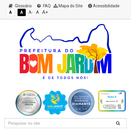
Glossário
FAQ
Mapa do Site
Acessibilidade
A+
A
A
A
A-