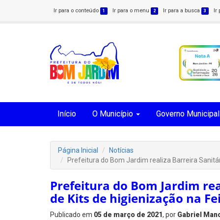
Ir para o conteúdo
Ir para o menu
Ir para a busca
Ir
1
2
3
Início
O Município
Governo Municipal
Página Inicial
Notícias
Prefeitura do Bom Jardim realiza Barreira Sanitár
Prefeitura do Bom Jardim rea
de Kits de higienização na Fe
Publicado em
05 de março de 2021
, por
Gabriel Man