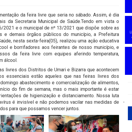
ntação da feira livre que seria no sábado. Assim, é dia
ais da Secretaria Municipal de Saúde.Tendo em vista o
6/2021 e o municipal de nº 13/2021 que dispõe sobre as
L
is e demais órgãos públicos do município, a Prefeitura
Saúde, nesta sexta-feira(05), realizou uma ação educativa
cool e borrifadores aos feirantes de nosso município, e
sos da feira livre com equipes aferindo temperatura,
m álcool.
 livres dos Distritos de Umari e Bizarra que acontecem
s essenciais estão aqueles que nas feiras livres dos
s domingo abastecimento e comercialização de alimentos,
início do fim de semana, mas o mais importante é estar
ientações de higienização e distanciamento. Nossa luta
avírus é invisível e não podemos vacilar nas medidas de
'
odos para que possamos vencer juntos.