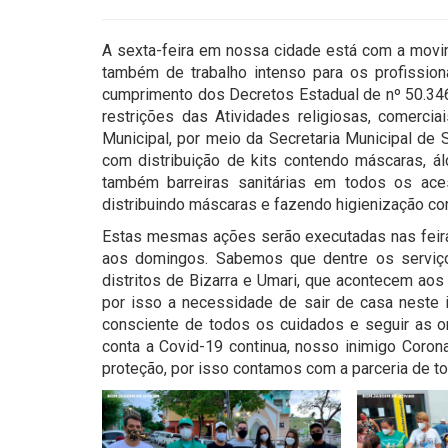
A sexta-feira em nossa cidade está com a movime
também de trabalho intenso para os profission
cumprimento dos Decretos Estadual de nº 50.34
restrições das Atividades religiosas, comercia
Municipal, por meio da Secretaria Municipal de 
com distribuição de kits contendo máscaras, ál
também barreiras sanitárias em todos os aces
distribuindo máscaras e fazendo higienização co
Estas mesmas ações serão executadas nas feiras
aos domingos. Sabemos que dentre os serviço
distritos de Bizarra e Umari, que acontecem ao
por isso a necessidade de sair de casa neste 
consciente de todos os cuidados e seguir as or
conta a Covid-19 continua, nosso inimigo Coron
proteção, por isso contamos com a parceria de t