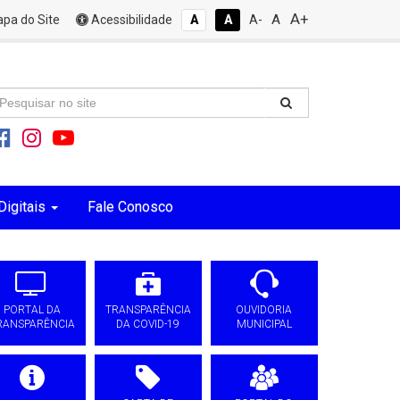
A+
A
pa do Site
Acessibilidade
A
A
A-
Digitais
Fale Conosco
PORTAL DA
TRANSPARÊNCIA
OUVIDORIA
RANSPARÊNCIA
DA COVID-19
MUNICIPAL