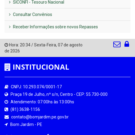
SICONFI - Tesouro Nacional
Consultar Convênios
Receber Informações sobre novos Repasses
Hora:
20:34
/
Sexta-Feira
,
07 de agosto
de 2026
INSTITUCIONAL
CNPJ: 10.293.074/0001-17
Praça 19 de Julho, nº s/n, Centro - CEP: 55.730-000
Atendimento: 07:00hs às 13:00hs
(81) 3638-1156
contato@bomjardim.pe.gov.br
Bom Jardim - PE