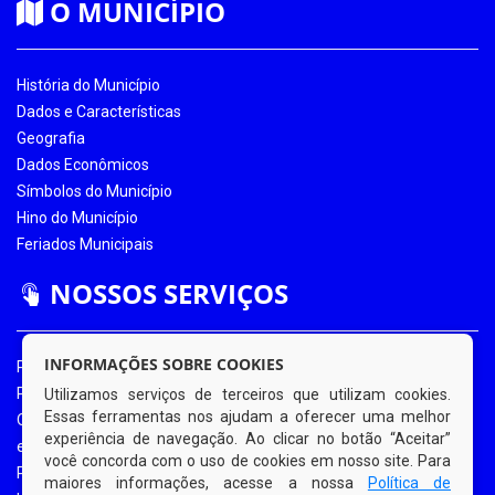
O MUNICÍPIO
História do Município
Dados e Características
Geografia
Dados Econômicos
Símbolos do Município
Hino do Município
Feriados Municipais
NOSSOS SERVIÇOS
INFORMAÇÕES SOBRE COOKIES
Portal da Transparência
Portal da Transparência COVID-19
Utilizamos serviços de terceiros que utilizam cookies.
Essas ferramentas nos ajudam a oferecer uma melhor
Ouvidoria Eletrônica
experiência de navegação. Ao clicar no botão “Aceitar”
e-SIC
você concorda com o uso de cookies em nosso site. Para
Processos de Licitação
maiores informações, acesse a nossa
Política de