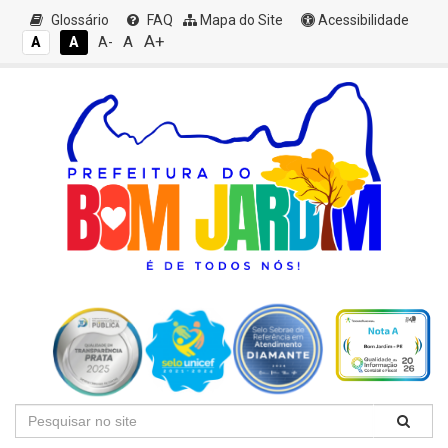
Glossário
FAQ
Mapa do Site
Acessibilidade
A+
A
A
A
A-