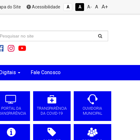
A+
A
pa do Site
Acessibilidade
A
A
A-
Digitais
Fale Conosco
PORTAL DA
TRANSPARÊNCIA
OUVIDORIA
RANSPARÊNCIA
DA COVID-19
MUNICIPAL