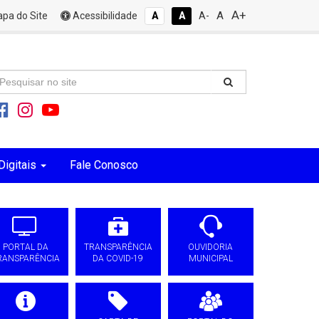
A+
A
pa do Site
Acessibilidade
A
A
A-
Digitais
Fale Conosco
PORTAL DA
TRANSPARÊNCIA
OUVIDORIA
RANSPARÊNCIA
DA COVID-19
MUNICIPAL