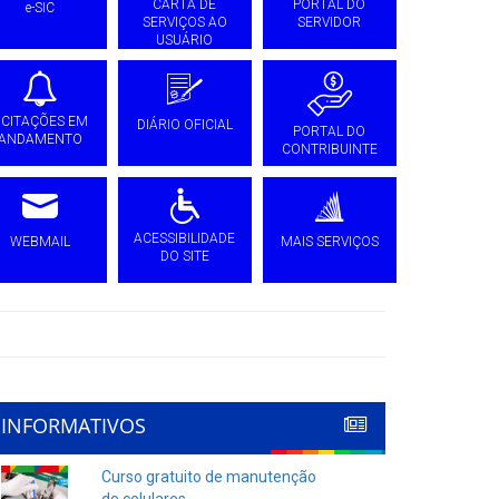
CARTA DE
PORTAL DO
e-SIC
SERVIÇOS AO
SERVIDOR
USUÁRIO
ICITAÇÕES EM
DIÁRIO OFICIAL
PORTAL DO
ANDAMENTO
CONTRIBUINTE
ACESSIBILIDADE
WEBMAIL
MAIS SERVIÇOS
DO SITE
INFORMATIVOS
Curso gratuito de manutenção