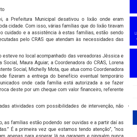
nto
, a Prefeitura Municipal desativou o lixão onde eram
da cidade. Com isso, várias famílias que do lixão tiravam
o cuidado e a assistência à estas famílias, estão sendo
L
 executadas pelo CRAS que atendam às necessidades das
jão esteve no local acompanhado das vereadoras Jêssica e
ia Social, Maura Aguiar; a Coordenadora do CRAS, Lorena
istente Social, Michelly Mota, que atua como Coordenadora
de fizeram a entrega do benefício eventual temporário
nicados onde cada família está autorizada a se fazer
 troca deste por um cheque com valor financeiro, referente
das atividades com possibilidades de intervenção, não
'
as famílias estão podendo ser ouvidas e a partir daí as
das.” É a primeira vez que estamos tendo atenção”, “nos
iam apenas para esperar lá na garagem e ninguém nunca