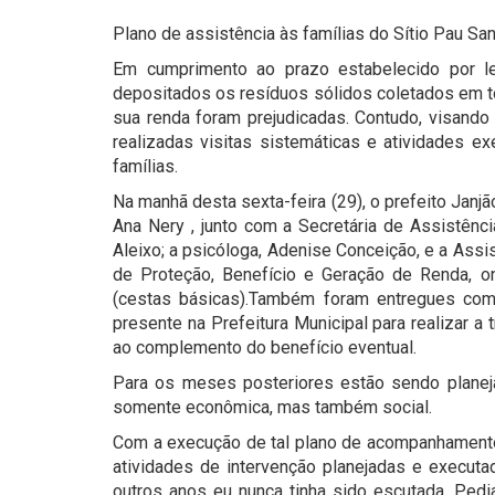
Plano de assistência às famílias do Sítio Pau Sa
Em cumprimento ao prazo estabelecido por lei
depositados os resíduos sólidos coletados em to
sua renda foram prejudicadas. Contudo, visando 
realizadas visitas sistemáticas e atividades
famílias.
Na manhã desta sexta-feira (29), o prefeito Jan
Ana Nery , junto com a Secretária de Assistênc
Aleixo; a psicóloga, Adenise Conceição, e a Ass
de Proteção, Benefício e Geração de Renda, on
(cestas básicas).Também foram entregues comu
presente na Prefeitura Municipal para realizar a
ao complemento do benefício eventual.
Para os meses posteriores estão sendo planeja
somente econômica, mas também social.
Com a execução de tal plano de acompanhamento, 
atividades de intervenção planejadas e executa
outros anos eu nunca tinha sido escutada. Ped