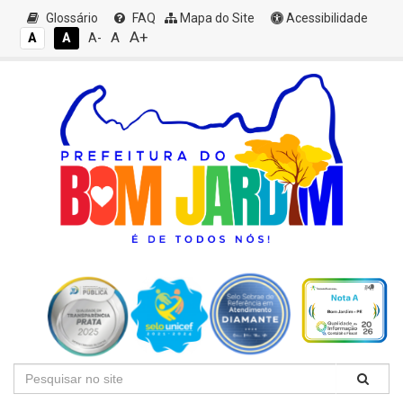
Glossário
FAQ
Mapa do Site
Acessibilidade
A+
A
A
A
A-