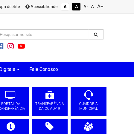
A+
A
pa do Site
Acessibilidade
A
A
A-
Digitais
Fale Conosco
PORTAL DA
TRANSPARÊNCIA
OUVIDORIA
RANSPARÊNCIA
DA COVID-19
MUNICIPAL