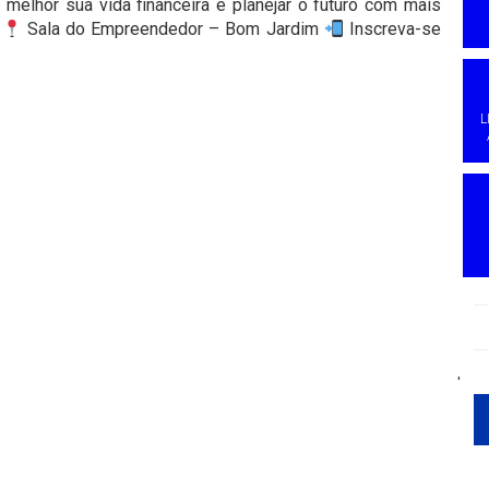
ar melhor sua vida financeira e planejar o futuro com mais
h
Sala do Empreendedor – Bom Jardim
Inscreva-se
L
'