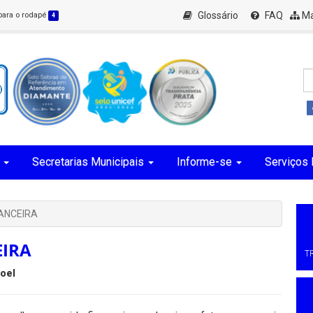
Glossário
FAQ
Ma
 para o rodapé
4
Secretarias Municipais
Informe-se
Serviços 
NANCEIRA
EIRA
T
oel