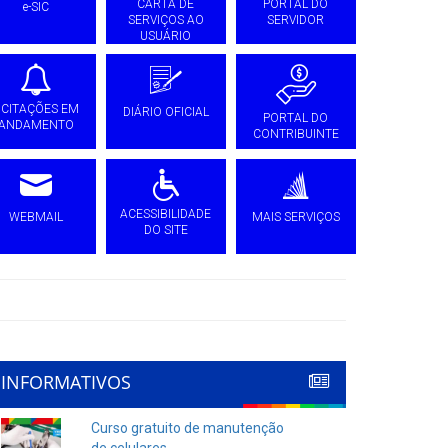
CARTA DE
PORTAL DO
e-SIC
SERVIÇOS AO
SERVIDOR
USUÁRIO
ICITAÇÕES EM
DIÁRIO OFICIAL
PORTAL DO
ANDAMENTO
CONTRIBUINTE
ACESSIBILIDADE
WEBMAIL
MAIS SERVIÇOS
DO SITE
INFORMATIVOS
Curso gratuito de manutenção