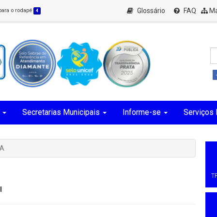
Glossário
FAQ
Ma
 para o rodapé
4
Secretarias Municipais
Informe-se
Serviços 
TA
T
l