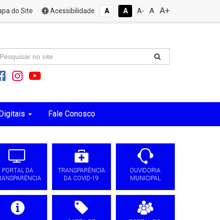
A+
A
pa do Site
Acessibilidade
A
A
A-
Digitais
Fale Conosco
PORTAL DA
TRANSPARÊNCIA
OUVIDORIA
RANSPARÊNCIA
DA COVID-19
MUNICIPAL