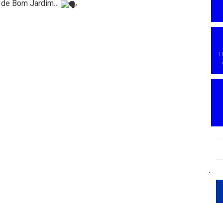
s de Bom Jardim…
L
'