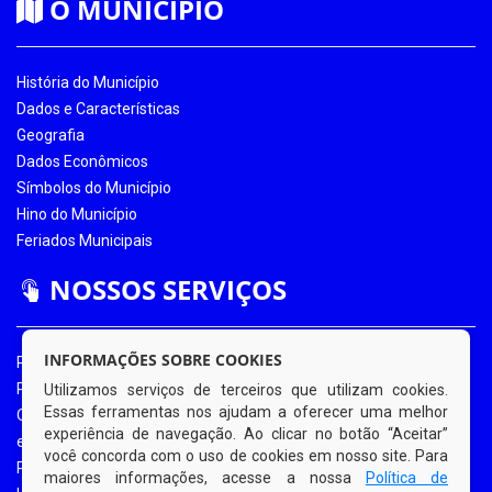
O MUNICÍPIO
História do Município
Dados e Características
Geografia
Dados Econômicos
Símbolos do Município
Hino do Município
Feriados Municipais
NOSSOS SERVIÇOS
INFORMAÇÕES SOBRE COOKIES
Portal da Transparência
Portal da Transparência COVID-19
Utilizamos serviços de terceiros que utilizam cookies.
Essas ferramentas nos ajudam a oferecer uma melhor
Ouvidoria Eletrônica
experiência de navegação. Ao clicar no botão “Aceitar”
e-SIC
você concorda com o uso de cookies em nosso site. Para
Processos de Licitação
maiores informações, acesse a nossa
Política de