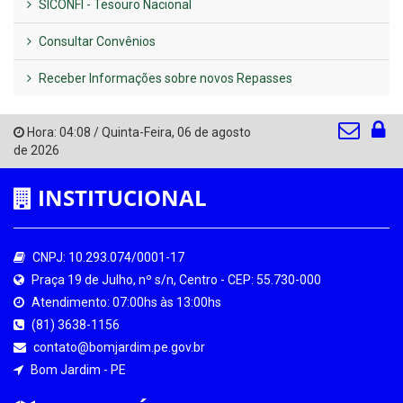
SICONFI - Tesouro Nacional
Consultar Convênios
Receber Informações sobre novos Repasses
Hora:
04:08
/
Quinta-Feira
,
06 de agosto
de 2026
INSTITUCIONAL
CNPJ: 10.293.074/0001-17
Praça 19 de Julho, nº s/n, Centro - CEP: 55.730-000
Atendimento: 07:00hs às 13:00hs
(81) 3638-1156
contato@bomjardim.pe.gov.br
Bom Jardim - PE