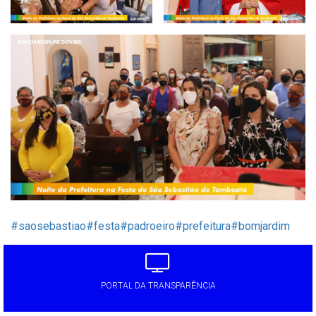
#saosebastiao
#festa
#padroeiro
#prefeitura
#bomjardim
PORTAL DA TRANSPARÊNCIA