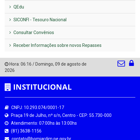
QEdu
SICONFI - Tesouro Nacional
Consultar Convênios
Receber Informações sobre novos Repasses
Hora:
06:16
/
Domingo
,
09 de agosto de
2026
INSTITUCIONAL
CNPJ: 10.293.074/0001-17
Praça 19 de Julho, nº s/n, Centro - CEP: 55.730-000
Atendimento: 07:00hs às 13:00hs
(81) 3638-1156
contato@bomjardim.pe.gov.br