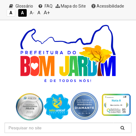
Glossário
FAQ
Mapa do Site
Acessibilidade
A+
A
A
A
A-