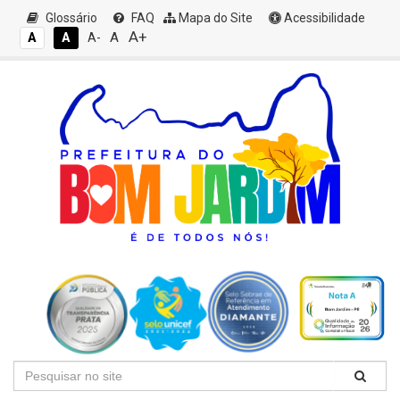
Glossário
FAQ
Mapa do Site
Acessibilidade
A+
A
A
A
A-