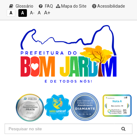
Glossário
FAQ
Mapa do Site
Acessibilidade
A+
A
A
A
A-