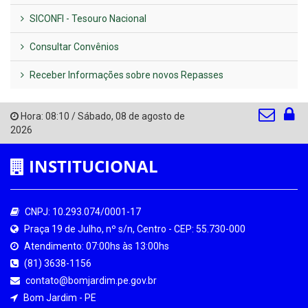
SICONFI - Tesouro Nacional
Consultar Convênios
Receber Informações sobre novos Repasses
Hora:
08:10
/
Sábado
,
08 de agosto de
2026
INSTITUCIONAL
CNPJ: 10.293.074/0001-17
Praça 19 de Julho, nº s/n, Centro - CEP: 55.730-000
Atendimento: 07:00hs às 13:00hs
(81) 3638-1156
contato@bomjardim.pe.gov.br
Bom Jardim - PE