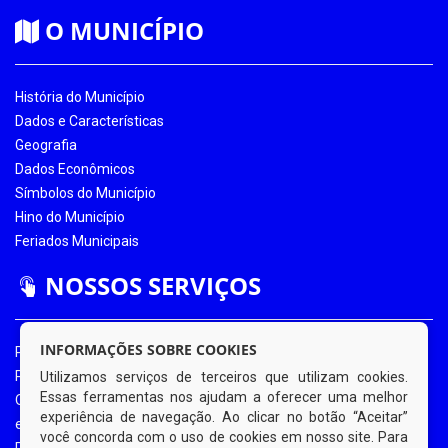
O MUNICÍPIO
História do Município
Dados e Características
Geografia
Dados Econômicos
Símbolos do Município
Hino do Município
Feriados Municipais
NOSSOS SERVIÇOS
INFORMAÇÕES SOBRE COOKIES
Portal da Transparência
Portal da Transparência COVID-19
Utilizamos serviços de terceiros que utilizam cookies.
Essas ferramentas nos ajudam a oferecer uma melhor
Ouvidoria Eletrônica
experiência de navegação. Ao clicar no botão “Aceitar”
e-SIC
você concorda com o uso de cookies em nosso site. Para
Processos de Licitação