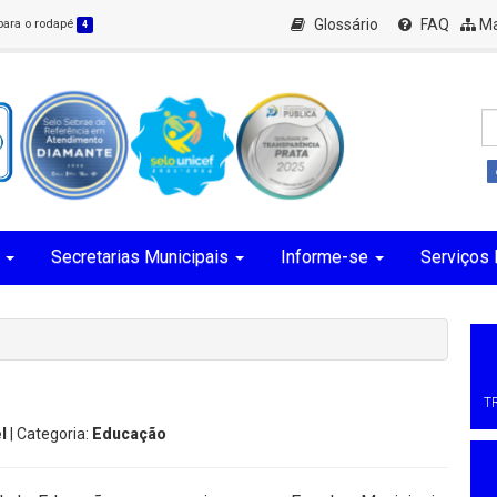
Glossário
FAQ
Ma
 para o rodapé
4
Secretarias Municipais
Informe-se
Serviços 
T
l
| Categoria:
Educação