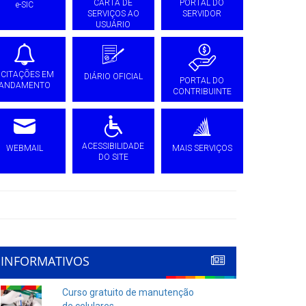
CARTA DE
PORTAL DO
e-SIC
SERVIÇOS AO
SERVIDOR
USUÁRIO
ICITAÇÕES EM
DIÁRIO OFICIAL
PORTAL DO
ANDAMENTO
CONTRIBUINTE
ACESSIBILIDADE
WEBMAIL
MAIS SERVIÇOS
DO SITE
INFORMATIVOS
Curso gratuito de manutenção