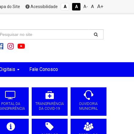
A+
A
pa do Site
Acessibilidade
A
A
A-
Digitais
Fale Conosco
PORTAL DA
TRANSPARÊNCIA
OUVIDORIA
RANSPARÊNCIA
DA COVID-19
MUNICIPAL