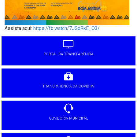
Assista aqui:
https://fb.watch/7JSdRkE_O3/
PORTAL DA TRANSPARÊNCIA
TRANSPARÊNCIA DA COVID-19
OUVIDORIA MUNICIPAL