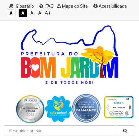
Glossário
FAQ
Mapa do Site
Acessibilidade
A+
A
A
A
A-