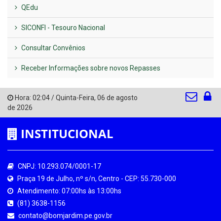
QEdu
SICONFI - Tesouro Nacional
Consultar Convênios
Receber Informações sobre novos Repasses
Hora:
02:04
/
Quinta-Feira
,
06 de agosto
de 2026
INSTITUCIONAL
CNPJ: 10.293.074/0001-17
Praça 19 de Julho, nº s/n, Centro - CEP: 55.730-000
Atendimento: 07:00hs às 13:00hs
(81) 3638-1156
contato@bomjardim.pe.gov.br