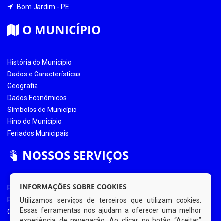
Bom Jardim - PE
O MUNICÍPIO
História do Município
Dados e Características
Geografia
Dados Econômicos
Símbolos do Município
Hino do Município
Feriados Municipais
NOSSOS SERVIÇOS
INFORMAÇÕES SOBRE COOKIES
Portal da Transparência
Portal da Transparência COVID-19
Utilizamos serviços de terceiros que utilizam cookies.
Essas ferramentas nos ajudam a oferecer uma melhor
Ouvidoria Eletrônica
experiência de navegação. Ao clicar no botão “Aceitar”