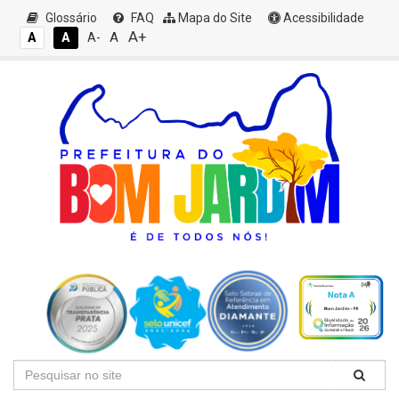
Glossário
FAQ
Mapa do Site
Acessibilidade
A+
A
A
A
A-