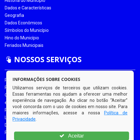
História do Município
Dados e Características
Geografia
Dados Econômicos
Símbolos do Município
Hino do Município
Feriados Municipais
NOSSOS SERVIÇOS
INFORMAÇÕES SOBRE COOKIES
Portal da Transparência
Portal da Transparência COVID-19
Utilizamos serviços de terceiros que utilizam cookies.
Essas ferramentas nos ajudam a oferecer uma melhor
Ouvidoria Eletrônica
experiência de navegação. Ao clicar no botão “Aceitar”
e-SIC
você concorda com o uso de cookies em nosso site. Para
Processos de Licitação
maiores informações, acesse a nossa
Política de
Licitações em Andamento
Privacidade
.
Diário Oficial
Portal do Contribuinte
Aceitar