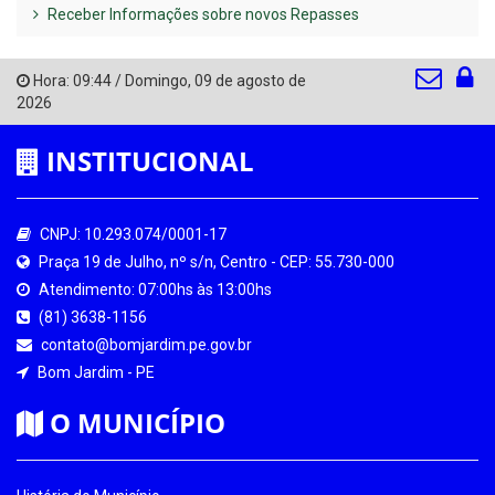
Receber Informações sobre novos Repasses
Hora:
09:44
/
Domingo
,
09 de agosto de
2026
INSTITUCIONAL
CNPJ: 10.293.074/0001-17
Praça 19 de Julho, nº s/n, Centro - CEP: 55.730-000
Atendimento: 07:00hs às 13:00hs
(81) 3638-1156
contato@bomjardim.pe.gov.br
Bom Jardim - PE
O MUNICÍPIO