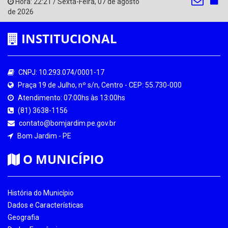
Hora:
22:21
/
Sexta-Feira
,
07 de agosto
de 2026
INSTITUCIONAL
CNPJ: 10.293.074/0001-17
Praça 19 de Julho, nº s/n, Centro - CEP: 55.730-000
Atendimento: 07:00hs às 13:00hs
(81) 3638-1156
contato@bomjardim.pe.gov.br
Bom Jardim - PE
O MUNICÍPIO
História do Município
Dados e Características
Geografia