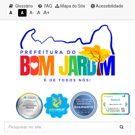
Glossário
FAQ
Mapa do Site
Acessibilidade
A+
A
A
A
A-