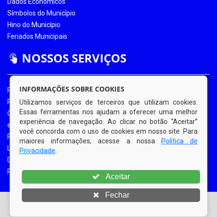
Dados Econômicos
Símbolos do Município
Hino do Município
Feriados Municipais
NOSSOS SERVIÇOS
INFORMAÇÕES SOBRE COOKIES
Portal da Transparência
Portal da Transparência COVID-19
Utilizamos serviços de terceiros que utilizam cookies.
Essas ferramentas nos ajudam a oferecer uma melhor
Ouvidoria Eletrônica
experiência de navegação. Ao clicar no botão “Aceitar”
e-SIC
você concorda com o uso de cookies em nosso site. Para
Processos de Licitação
maiores informações, acesse a nossa
Política de
Licitações em Andamento
Privacidade
.
Diário Oficial
Portal do Contribuinte
Aceitar
Fechar
© Copyright 2026 Prefeitura Municipal de Bom Jardim |
Todos os direitos reservados