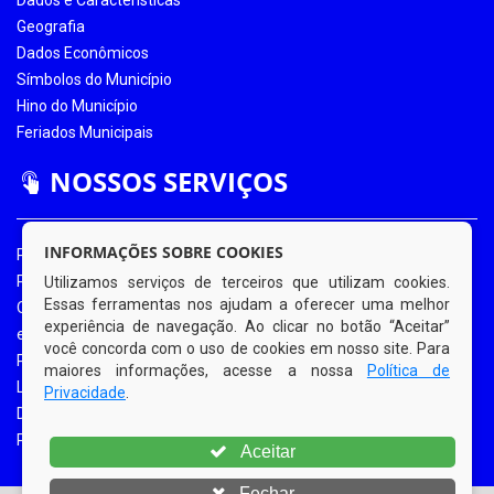
Geografia
Dados Econômicos
Símbolos do Município
Hino do Município
Feriados Municipais
NOSSOS SERVIÇOS
INFORMAÇÕES SOBRE COOKIES
Portal da Transparência
Portal da Transparência COVID-19
Utilizamos serviços de terceiros que utilizam cookies.
Essas ferramentas nos ajudam a oferecer uma melhor
Ouvidoria Eletrônica
experiência de navegação. Ao clicar no botão “Aceitar”
e-SIC
você concorda com o uso de cookies em nosso site. Para
Processos de Licitação
maiores informações, acesse a nossa
Política de
Licitações em Andamento
Privacidade
.
Diário Oficial
Portal do Contribuinte
Aceitar
Fechar