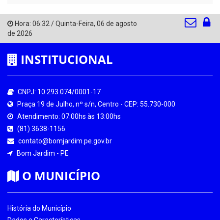
Hora:
06:32
/
Quinta-Feira
,
06 de agosto
de 2026
INSTITUCIONAL
CNPJ: 10.293.074/0001-17
Praça 19 de Julho, nº s/n, Centro - CEP: 55.730-000
Atendimento: 07:00hs às 13:00hs
(81) 3638-1156
contato@bomjardim.pe.gov.br
Bom Jardim - PE
O MUNICÍPIO
História do Município
Dados e Características