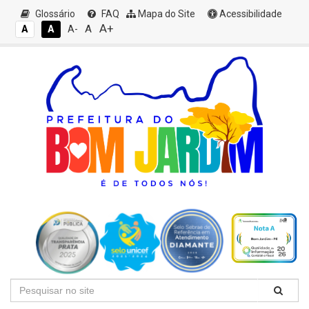
Glossário
FAQ
Mapa do Site
Acessibilidade
A+
A
A
A
A-