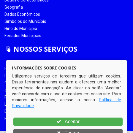
Geografia
Dados Econômicos
Símbolos do Município
Hino do Município
Feriados Municipais
NOSSOS SERVIÇOS
INFORMAÇÕES SOBRE COOKIES
Portal da Transparência
Portal da Transparência COVID-19
Utilizamos serviços de terceiros que utilizam cookies.
Essas ferramentas nos ajudam a oferecer uma melhor
Ouvidoria Eletrônica
experiência de navegação. Ao clicar no botão “Aceitar”
e-SIC
você concorda com o uso de cookies em nosso site. Para
Processos de Licitação
maiores informações, acesse a nossa
Política de
Licitações em Andamento
Privacidade
.
Diário Oficial
Portal do Contribuinte
Aceitar
Fechar