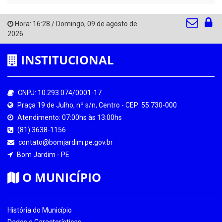
Hora:
16:28
/
Domingo
,
09 de agosto de
2026
INSTITUCIONAL
CNPJ: 10.293.074/0001-17
Praça 19 de Julho, nº s/n, Centro - CEP: 55.730-000
Atendimento: 07:00hs às 13:00hs
(81) 3638-1156
contato@bomjardim.pe.gov.br
Bom Jardim - PE
O MUNICÍPIO
História do Município
Dados e Características