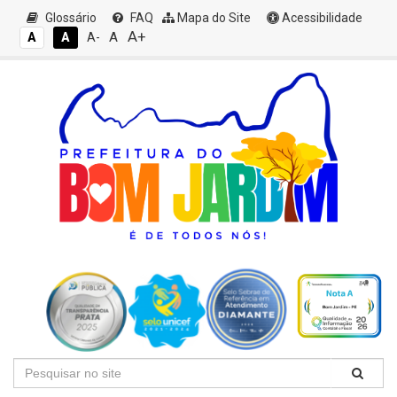
Glossário
FAQ
Mapa do Site
Acessibilidade
A+
A
A
A
A-