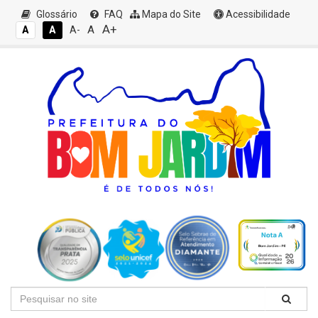
Glossário
FAQ
Mapa do Site
Acessibilidade
A+
A
A
A
A-