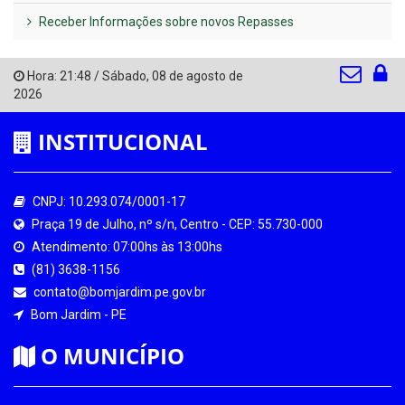
Receber Informações sobre novos Repasses
Hora:
21:48
/
Sábado
,
08 de agosto de
2026
INSTITUCIONAL
CNPJ: 10.293.074/0001-17
Praça 19 de Julho, nº s/n, Centro - CEP: 55.730-000
Atendimento: 07:00hs às 13:00hs
(81) 3638-1156
contato@bomjardim.pe.gov.br
Bom Jardim - PE
O MUNICÍPIO