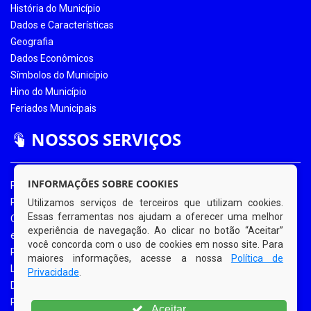
História do Município
Dados e Características
Geografia
Dados Econômicos
Símbolos do Município
Hino do Município
Feriados Municipais
NOSSOS SERVIÇOS
INFORMAÇÕES SOBRE COOKIES
Portal da Transparência
Portal da Transparência COVID-19
Utilizamos serviços de terceiros que utilizam cookies.
Essas ferramentas nos ajudam a oferecer uma melhor
Ouvidoria Eletrônica
experiência de navegação. Ao clicar no botão “Aceitar”
e-SIC
você concorda com o uso de cookies em nosso site. Para
Processos de Licitação
maiores informações, acesse a nossa
Política de
Licitações em Andamento
Privacidade
.
Diário Oficial
Portal do Contribuinte
Aceitar