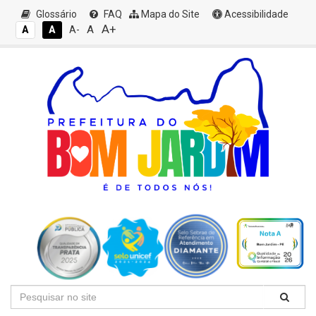
Glossário
FAQ
Mapa do Site
Acessibilidade
A+
A
A
A
A-