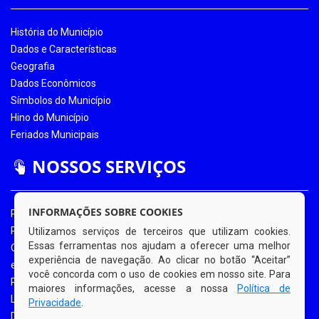
História do Município
Dados e Características
Geografia
Dados Econômicos
Símbolos do Município
Hino do Município
Feriados Municipais
NOSSOS SERVIÇOS
INFORMAÇÕES SOBRE COOKIES
Portal da Transparência
Portal da Transparência COVID-19
Utilizamos serviços de terceiros que utilizam cookies.
Essas ferramentas nos ajudam a oferecer uma melhor
Ouvidoria Eletrônica
experiência de navegação. Ao clicar no botão “Aceitar”
e-SIC
você concorda com o uso de cookies em nosso site. Para
Processos de Licitação
maiores informações, acesse a nossa
Política de
Licitações em Andamento
Privacidade
.
Diário Oficial