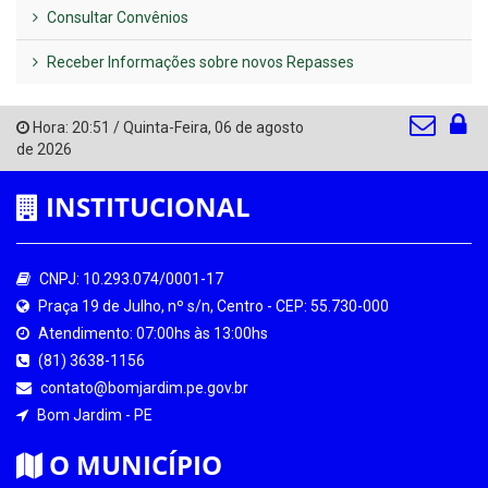
Consultar Convênios
Receber Informações sobre novos Repasses
Hora:
20:51
/
Quinta-Feira
,
06 de agosto
de 2026
INSTITUCIONAL
CNPJ: 10.293.074/0001-17
Praça 19 de Julho, nº s/n, Centro - CEP: 55.730-000
Atendimento: 07:00hs às 13:00hs
(81) 3638-1156
contato@bomjardim.pe.gov.br
Bom Jardim - PE
O MUNICÍPIO