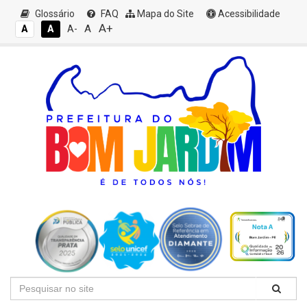
Glossário
FAQ
Mapa do Site
Acessibilidade
A+
A
A
A
A-