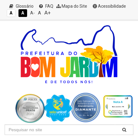
Glossário
FAQ
Mapa do Site
Acessibilidade
A+
A
A
A
A-