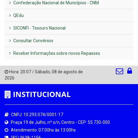
Confederação Nacional de Municípios - CNM
QEdu
SICONFI - Tesouro Nacional
Consultar Convênios
Receber Informações sobre novos Repasses
Hora:
20:07
/
Sábado
,
08 de agosto de
2026
INSTITUCIONAL
CNPJ: 10.293.074/0001-17
Praça 19 de Julho, nº s/n, Centro - CEP: 55.730-000
Atendimento: 07:00hs às 13:00hs
(81) 3638-1156