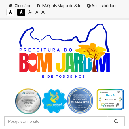
Glossário
FAQ
Mapa do Site
Acessibilidade
A+
A
A
A
A-