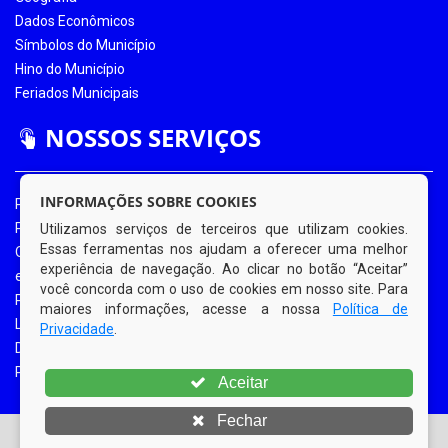
Dados Econômicos
Símbolos do Município
Hino do Município
Feriados Municipais
NOSSOS SERVIÇOS
INFORMAÇÕES SOBRE COOKIES
Portal da Transparência
Portal da Transparência COVID-19
Utilizamos serviços de terceiros que utilizam cookies.
Essas ferramentas nos ajudam a oferecer uma melhor
Ouvidoria Eletrônica
experiência de navegação. Ao clicar no botão “Aceitar”
e-SIC
você concorda com o uso de cookies em nosso site. Para
Processos de Licitação
maiores informações, acesse a nossa
Política de
Licitações em Andamento
Privacidade
.
Diário Oficial
Portal do Contribuinte
Aceitar
Fechar
© Copyright 2026 Prefeitura Municipal de Bom Jardim |