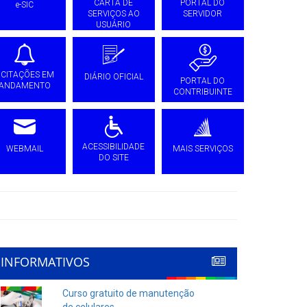
CARTA DE
PORTAL DO
e-SIC
SERVIÇOS AO
SERVIDOR
USUÁRIO
ICITAÇÕES EM
DIÁRIO OFICIAL
PORTAL DO
ANDAMENTO
CONTRIBUINTE
ACESSIBILIDADE
WEBMAIL
MAIS SERVIÇOS
DO SITE
INFORMATIVOS
Curso gratuito de manutenção