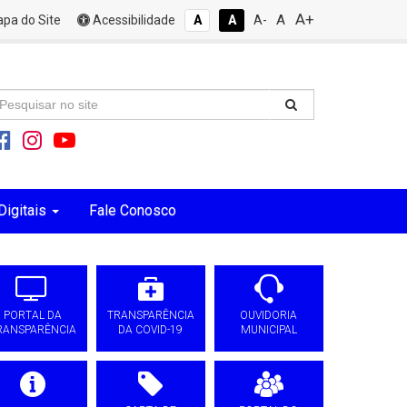
A+
A
pa do Site
Acessibilidade
A
A
A-
Digitais
Fale Conosco
PORTAL DA
TRANSPARÊNCIA
OUVIDORIA
RANSPARÊNCIA
DA COVID-19
MUNICIPAL