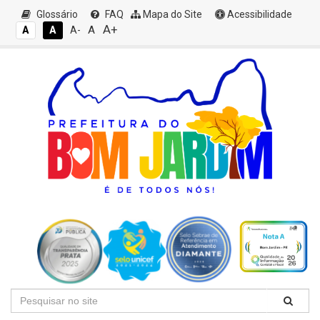
Glossário
FAQ
Mapa do Site
Acessibilidade
A+
A
A
A
A-