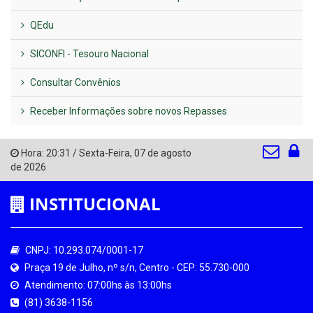
QEdu
SICONFI - Tesouro Nacional
Consultar Convênios
Receber Informações sobre novos Repasses
Hora:
20:31
/
Sexta-Feira
,
07 de agosto
de 2026
INSTITUCIONAL
CNPJ: 10.293.074/0001-17
Praça 19 de Julho, nº s/n, Centro - CEP: 55.730-000
Atendimento: 07:00hs às 13:00hs
(81) 3638-1156