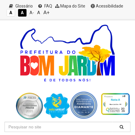
Glossário
FAQ
Mapa do Site
Acessibilidade
A+
A
A
A
A-